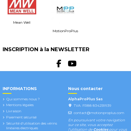
Mean Well
MotionProPlus
INSCRIPTION à la NEWSLETTER
INFORMATIONS
Nous contacter
Qui sommes nous ?
AlphaProPlus Sas
Mentions légales
TVA: FR88 834259939
Livraison
contact@motionproplus.com
Paiement sécurisé
En poursuivant votre navigation
Sécurité d'utilisation des vérins
sur ce site, vous acceptez
linéaires électriques
l’utilisation de
Cookies
pour vous