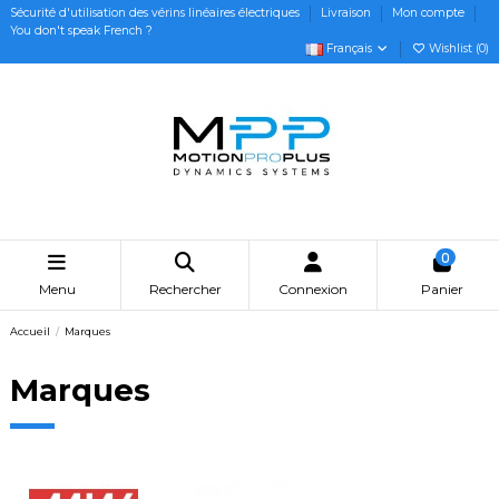
Sécurité d'utilisation des vérins linéaires électriques
Livraison
Mon compte
You don't speak French ?
Français
Wishlist (
0
)
0
Menu
Rechercher
Connexion
Panier
Accueil
Marques
Marques