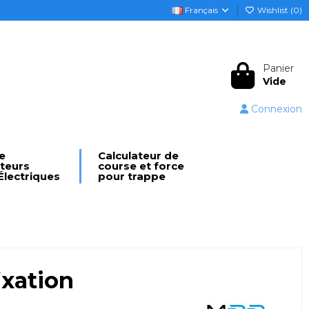
Français
Wishlist (
0
)
Panier
Vide
Connexion
e
Calculateur de
ateurs
course et force
Électriques
pour trappe
ixation