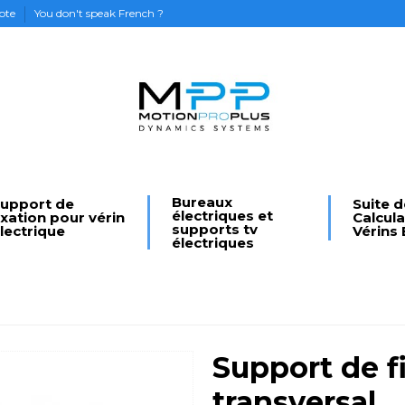
pte
You don't speak French ?
Bureaux
upport de
Suite d
électriques et
ixation pour vérin
Calcul
supports tv
lectrique
Vérins 
électriques
Support de f
transversal