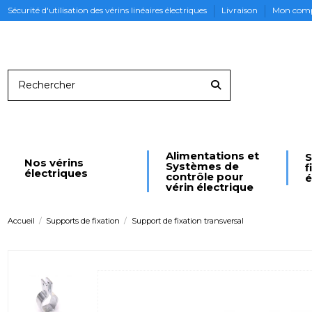
Sécurité d'utilisation des vérins linéaires électriques
Livraison
Mon com
Alimentations et
S
Nos vérins
Systèmes de
f
électriques
contrôle pour
é
vérin électrique
Accueil
Supports de fixation
Support de fixation transversal