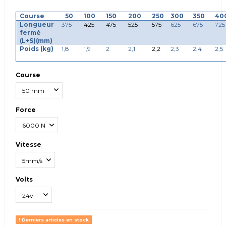
Course
50
100
150
200
250
300
350
40
Longueur
375
425
475
525
575
625
675
725
fermé
(L+S)(mm)
Poids (kg)
1,8
1,9
2
2,1
2,2
2,3
2,4
2,5
Course
Force
Vitesse
Volts
Derniers articles en stock