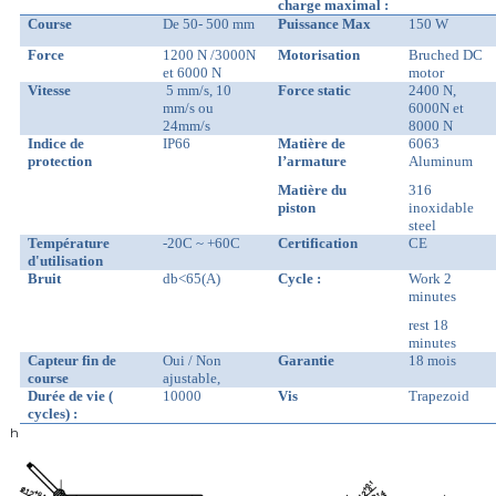
charge maximal :
Course
De 50- 5
00
mm
Puissance Max
150
W
Force
1200
N /3000N
Motorisation
Bruched DC
et 6
000 N
motor
Vitesse
5 mm/s, 10
Force static
2400 N,
mm/s ou
6000N et
24
mm/s
8000 N
Indice de
IP66
Matière de
6063
protection
l’armature
Aluminum
Matière du
316
piston
inoxidable
steel
Température
-20C ~ +60C
Certification
CE
d'utilisation
Bruit
db<65(A)
Cycle :
Work 2
minutes
rest 18
minutes
Capteur fin de
Oui / Non
Garantie
18 mois
course
ajustable,
Durée de vie (
10000
Vis
Trapezoid
cycles) :
h