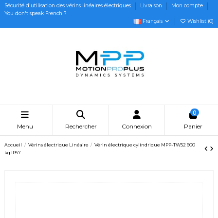
Sécurité d'utilisation des vérins linéaires électriques
Livraison
Mon compte
You don't speak French ?
Français
Wishlist (
0
)
0
Menu
Rechercher
Connexion
Panier
Accueil
Vérins électrique Linéaire
Vérin électrique cylindrique MPP-TW52 600
kg IP67