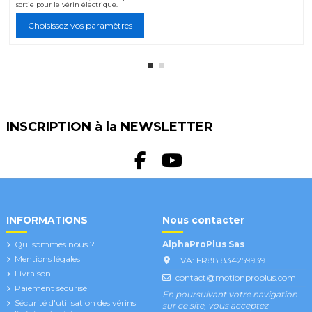
sortie pour le vérin électrique.
Choisissez vos paramètres
INSCRIPTION à la NEWSLETTER
INFORMATIONS
Nous contacter
Qui sommes nous ?
AlphaProPlus Sas
Mentions légales
TVA: FR88 834259939
Livraison
contact@motionproplus.com
Paiement sécurisé
En poursuivant votre navigation
Sécurité d'utilisation des vérins
sur ce site, vous acceptez