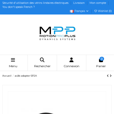
Sécurité d'utilisation des vérins linéaires électriques
Livraison
Mon compte
You don't speak French ?
Français
Wishlist (
0
)
0
Menu
Rechercher
Connexion
Panier
Accueil
ac/dc adapter SP2A