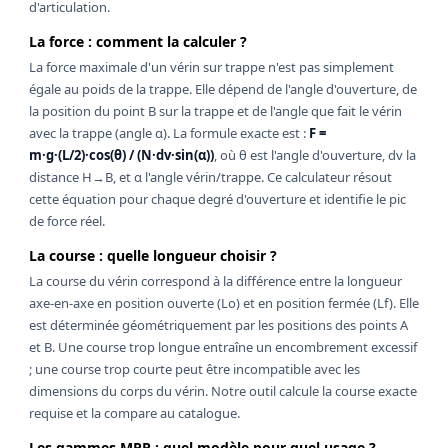
d'articulation.
La force : comment la calculer ?
La force maximale d'un vérin sur trappe n'est pas simplement
égale au poids de la trappe. Elle dépend de l'angle d'ouverture, de
la position du point B sur la trappe et de l'angle que fait le vérin
avec la trappe (angle α). La formule exacte est :
F =
m·g·(L/2)·cos(θ) / (N·dv·sin(α))
, où θ est l'angle d'ouverture, dv la
distance H→B, et α l'angle vérin/trappe. Ce calculateur résout
cette équation pour chaque degré d'ouverture et identifie le pic
de force réel.
La course : quelle longueur choisir ?
La course du vérin correspond à la différence entre la longueur
axe-en-axe en position ouverte (Lo) et en position fermée (Lf). Elle
est déterminée géométriquement par les positions des points A
et B. Une course trop longue entraîne un encombrement excessif
; une course trop courte peut être incompatible avec les
dimensions du corps du vérin. Notre outil calcule la course exacte
requise et la compare au catalogue.
Les gammes MPP : quel modèle pour quel usage ?