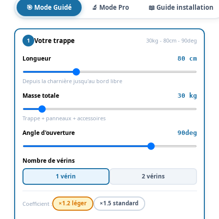
🎯 Mode Guidé
🔬 Mode Pro
📖 Guide installation
Votre trappe
1
30kg - 80cm - 90deg
Longueur
80 cm
Depuis la charnière jusqu'au bord libre
Masse totale
30 kg
Trappe + panneaux + accessoires
Angle d'ouverture
90deg
Nombre de vérins
1 vérin
2 vérins
×1.2 léger
×1.5 standard
Coefficient :