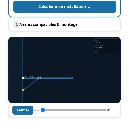
Calculer mon installation →
Vérins compatibles & montage
2
--
Animer
Vue :
0°