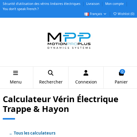
Sécurité d'utilisation des vérins linéaires électriques
Livraison
Mon compte
You don't speak French ?
Français
Wishlist (
0
)
0
Menu
Rechercher
Connexion
Panier
Calculateur Vérin Électrique
Trappe & Hayon
← Tous les calculateurs