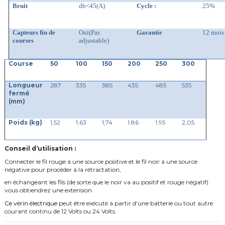
Bruit
db<45(A)
Cycle :
25%
Capteurs fin de
Oui(Pas
Garantie
12 mois
courses
adjustable)
Course
50
100
150
200
250
300
Longueur
287
335
385
435
485
535
fermé
(mm)
Poids (kg)
1,52
1,63
1,74
1.86
1.95
2,05
Conseil d’utilisation :
Connecter le fil rouge à une source positive et le fil noir à une source
négative pour procéder à la rétractation,
en échangeant les fils (de sorte que le noir va au positif et rouge négatif)
vous obtiendrez une extension.
Ce vérin électrique
peut être exécuté à partir d'une batterie ou tout autre
courant continu de 12 Volts ou 24 Volts.