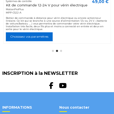
49,00 €
Systèmes de contrôle
Kit de commande 12-24 V pour vérin électrique
MotionProPlus
MPP-CS22-A
Boitier de commande à distance pour vérin électrique ou encore actionneur
linéaire. Ce kit qui se branche à une source d'alimentation 12v ou 24 V. ( batterie
de voiture/bateau .... ) vous permettra de commander votre vérin électrique.
Installation très facile, deux fils plus et moins a connecté en entrée et deux en
sortie pour le vérin électrique.
Choisissez vos paramètres
INSCRIPTION à la NEWSLETTER
INFORMATIONS
Nous contacter