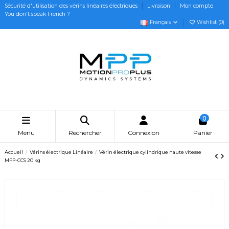
Sécurité d'utilisation des vérins linéaires électriques
Livraison
Mon compte
You don't speak French ?
Français
Wishlist (
0
)
0
Menu
Rechercher
Connexion
Panier
Accueil
Vérins électrique Linéaire
Vérin électrique cylindrique haute vitesse
MPP-CCS 20 kg