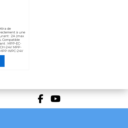
ttra de
irectement à une
ourant : 2A (max
ts. Compatible
vant : MPP-EC-
ECH-24V MPP-
 MPP-WPC-24V