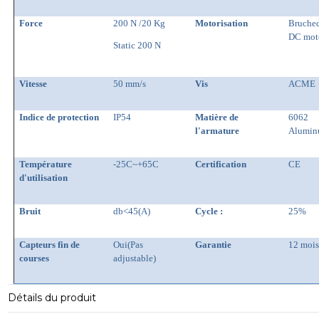
Force
200 N /20 Kg
Motorisation
Bruche
DC mot
Static 200 N
Vitesse
50 mm/s
Vis
ACME
Indice de protection
IP54
Matière de
6062
l'armature
Alumi
Température
-25C~+65C
Certification
CE
d'utilisation
Bruit
db<45(A)
Cycle :
25%
Capteurs fin de
Oui(Pas
Garantie
12 mois
courses
adjustable)
Détails du produit