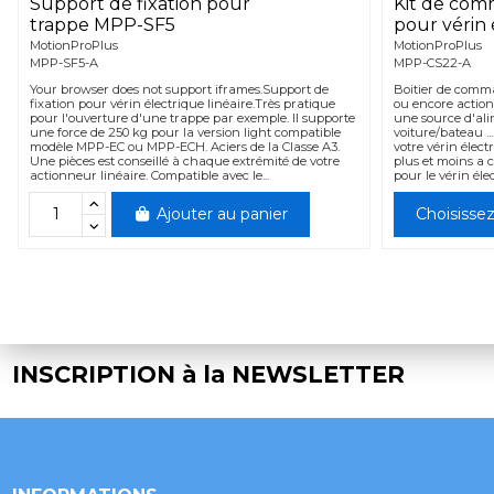
Support de fixation pour
Kit de com
trappe MPP-SF5
pour vérin 
MotionProPlus
MotionProPlus
MPP-SF5-A
MPP-CS22-A
Your browser does not support iframes.Support de
Boitier de comma
fixation pour vérin électrique linéaire.Très pratique
ou encore action
pour l'ouverture d'une trappe par exemple. Il supporte
une source d'ali
une force de 250 kg pour la version light compatible
voiture/bateau .
modèle MPP-EC ou MPP-ECH. Aciers de la Classe A3.
votre vérin électr
Une pièces est conseillé à chaque extrémité de votre
plus et moins a 
actionneur linéaire. Compatible avec le...
pour le vérin éle
Ajouter au panier
Choisisse
INSCRIPTION à la NEWSLETTER