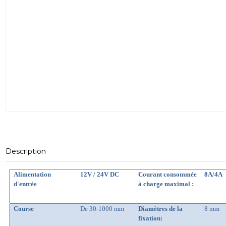
Description
Alimentation
12V / 24V DC
Courant consommée
8A/4A
d'entrée
à charge maximal :
Course
De 30-1000 mm
Diamètres de la
8 mm
fixation: