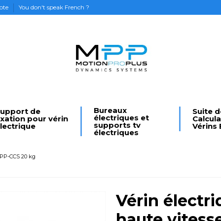
pte
You don't speak French ?
Bureaux
upport de
Suite d
électriques et
ixation pour vérin
Calcul
supports tv
lectrique
Vérins 
électriques
 MPP-CCS 20 kg
Vérin électr
haute vites