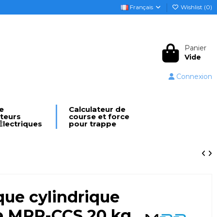
Français
Wishlist (
0
)
Panier
Vide
Connexion
e
Calculateur de
ateurs
course et force
Électriques
pour trappe
ique cylindrique
se MPP-CCS 20 kg