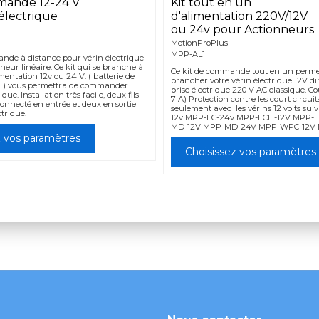
mande 12-24 V
Kit tout en un
électrique
d'alimentation 220V/12V
ou 24v pour Actionneurs
MotionProPlus
MPP-AL1
nde à distance pour vérin électrique
neur linéaire. Ce kit qui se branche à
Ce kit de commande tout en un perme
mentation 12v ou 24 V. ( batterie de
brancher votre vérin électrique 12V d
... ) vous permettra de commander
prise électrique 220 V AC classique. C
ique. Installation très facile, deux fils
7 A) Protection contre les court circui
connecté en entrée et deux en sortie
seulement avec les vérins 12 volts sui
ctrique.
12v MPP-EC-24v MPP-ECH-12V MPP-
MD-12V MPP-MD-24V MPP-WPC-12V
z vos paramètres
Choisissez vos paramètres