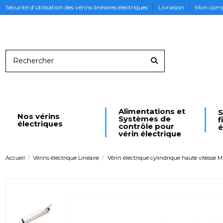
Sécurité d'utilisation des vérins linéaires électriques
Livraison
Mon com
Alimentations et
S
Nos vérins
Systèmes de
f
électriques
contrôle pour
é
vérin électrique
Accueil
Vérins électrique Linéaire
Vérin électrique cylindrique haute vitesse