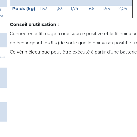
Poids (kg)
1,52
1,63
1,74
1.86
1.95
2,05
d
or
Conseil d’utilisation :
Connecter le fil rouge à une source positive et le fil noir à 
en échangeant les fils (de sorte que le noir va au positif et
Ce vérin électrique
peut être exécuté à partir d'une batterie
num